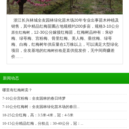
浙江长兴林城全友园林绿化苗木场20年专业出事苗木种植及
销售，其中精品红梅苗圃占地规模约200多亩，
规格3-10公分
，12-30公分嫁接红梅苗，红梅树品种有：朱砂
原生红梅树
梅、绿萼梅、宫粉梅、骨里红梅、美人梅、垂丝梅、绿萼
梅、白梅，红梅树年供应量在1万株以上，可以满足大型绿化
项目，全友基地的
是直供批发价，无中间商赚差
红梅树价格
价……
新闻动态
哪里有红梅树卖？
7-10公分宫粉梅：全友园林的春日绮梦
7-10公分红梅树：全友园林绿化苗木场的春日...
18-25公分红梅，高：3.5米-4米，冠：4-5米
10-15公分精品红梅，分枝点：30-40公分，冠：...