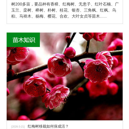
树200多亩，要品种有香樟、红梅树、无患子、红叶石楠、广
玉兰、栾树、榉树、朴树、桂花、银杏、三角枫、红枫、乌
桕、马褂木、杨梅、樱花、合欢、大叶女贞等苗木
......
红梅树移栽如何保成活？
[2026-3-21]