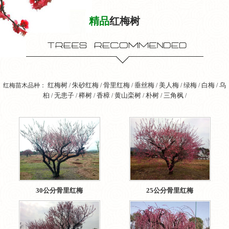
精品
红梅树
红梅树
朱砂红梅
骨里红梅
垂丝梅
美人梅
绿梅
白梅
乌
红梅苗木品种：
/
/
/
/
/
/
/
桕
无患子
榉树
香樟
黄山栾树
朴树
三角枫
/
/
/
/
/
/
/
30公分骨里红梅
25公分骨里红梅