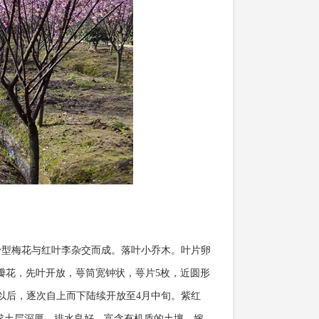
进。由重瓣粉型梅花与红叶李杂交而成。落叶小乔木。叶片卵
重瓣花，先叶开放，萼筒宽钟状，萼片5枚，近圆形
花开以后，逐次自上而下陆续开放至4月中旬。紫红
求土层深厚、排水良好、富含有机质的土壤。嫁