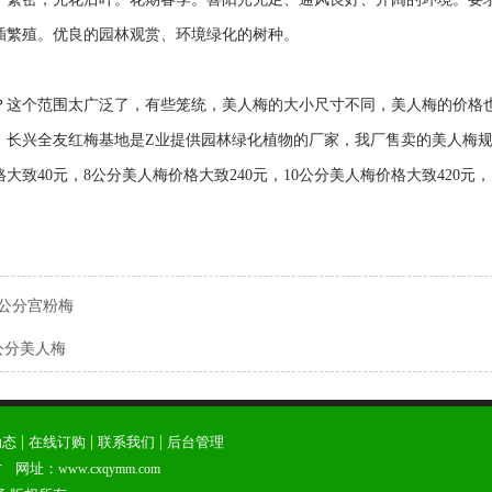
插繁殖。优良的园林观赏、环境绿化的树种。
？这个范围太广泛了，有些笼统，美人梅的大小尺寸不同，美人梅的价格
！长兴全友红梅基地是Z业提供园林绿化植物的厂家，我厂售卖的美人梅规
大致40元，8公分美人梅价格大致240元，10公分美人梅价格大致420元，
2公分宫粉梅
公分美人梅
|
|
|
动态
在线订购
联系我们
后台管理
 网址：
www.cxqymm.com