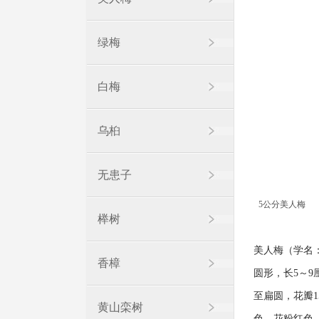
绿梅
白梅
乌桕
无患子
5公分美人梅
榉树
美人梅（学名：P
香樟
圆形，长5～9
至扁圆，花瓣1
黄山栾树
色。花粉红色