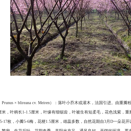
runus × blireana cv. Meiren）：落叶小乔木或灌木，法国引
厘米，叶柄长1-1.5厘米，叶缘有细锯齿，叶被生有短柔毛，花色浅紫，
5-17枚，小瓣5-6梅，花梗1.5厘米，雄蕊多数，自然花期自3月D一朵
，繁密，先花后叶。花期春季。喜阳光充足、通风良好、开阔的环境。要