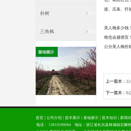
接、压条、扦
朴树
美人梅多少钱
三角枫
格也会越便宜
公分美人梅价格
上一苗木
：
2
下一苗木
：
8
|
|
|
|
|
首页
公司介绍
苗木展示
基地展示
苗木知识
新闻
电话：
13819299094
地址：浙江省长兴县林城镇石狮村