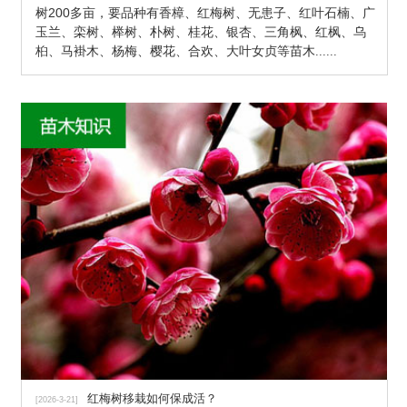
树200多亩，要品种有香樟、红梅树、无患子、红叶石楠、广
玉兰、栾树、榉树、朴树、桂花、银杏、三角枫、红枫、乌
桕、马褂木、杨梅、樱花、合欢、大叶女贞等苗木
......
红梅树移栽如何保成活？
[2026-3-21]