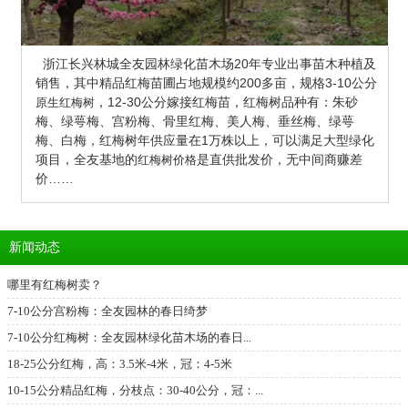
浙江长兴林城全友园林绿化苗木场20年专业出事苗木种植及
销售，其中精品红梅苗圃占地规模约200多亩，
规格3-10公分
，12-30公分嫁接红梅苗，红梅树品种有：朱砂
原生红梅树
梅、绿萼梅、宫粉梅、骨里红梅、美人梅、垂丝梅、绿萼
梅、白梅，红梅树年供应量在1万株以上，可以满足大型绿化
项目，全友基地的
是直供批发价，无中间商赚差
红梅树价格
价……
新闻动态
哪里有红梅树卖？
7-10公分宫粉梅：全友园林的春日绮梦
7-10公分红梅树：全友园林绿化苗木场的春日...
18-25公分红梅，高：3.5米-4米，冠：4-5米
10-15公分精品红梅，分枝点：30-40公分，冠：...